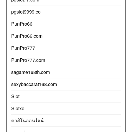
pgslot9999.co
PunPro66
PunPro66.com
PunPro777
PunPro777.com
sagame168th.com
sexybaccarat168.com
Slot
Slotxo
คาสิโนออนไลน์