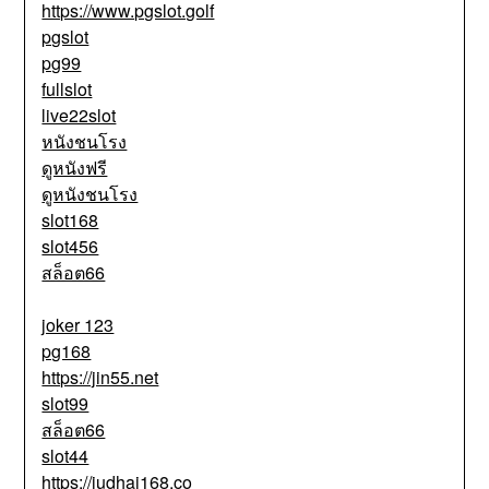
https://www.pgslot.golf
pgslot
pg99
fullslot
live22slot
หนังชนโรง
ดูหนังฟรี
ดูหนังชนโรง
slot168
slot456
สล็อต66
joker 123
pg168
https://jin55.net
slot99
สล็อต66
slot44
https://judhai168.co