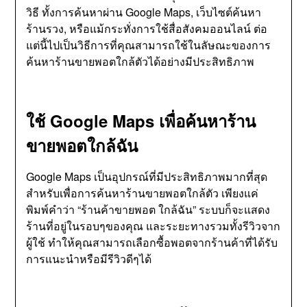
วิธี ทั้งการค้นหาผ่าน Google Maps, เว็บไซต์ค้นหา
ร้านรวง, หรือแม้กระทั่งการใช้สื่อสังคมออนไลน์ ต่อ
แต่นี้ไปเป็นวิธีการที่คุณสามารถใช้ในลัษณะของการ
ค้นหาร้านขายพอตใกล้ตัวได้อย่างมีประสิทธิภาพ
ใช้ Google Maps เพื่อค้นหาร้าน
ขายพอตใกล้ฉัน
Google Maps เป็นอุปกรณ์ที่มีประสิทธิภาพมากที่สุด
สำหรับเพื่อการค้นหาร้านขายพอตใกล้ตัว เพียงแค่
พิมพ์คำว่า “ร้านค้าขายพอต ใกล้ฉัน” ระบบก็จะแสดง
ร้านที่อยู่ในรอบๆของคุณ และระยะทางรวมทั้งรีวิวจาก
ผู้ใช้ ทำให้คุณสามารถเลือกซื้อพอตจากร้านค้าที่ได้รับ
การแนะนำหรือมีรีวิวดีๆได้