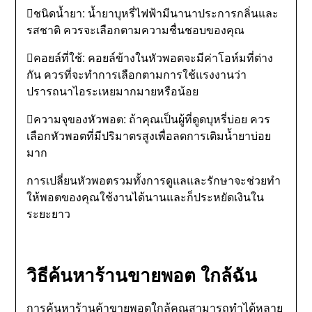
ชนิดน้ำยา: น้ำยาบุหรี่ไฟฟ้ามีนานาประการกลิ่นและ
รสชาติ ควรจะเลือกตามความชื่นชอบของคุณ
คอยล์ที่ใช้: คอยล์ข้างในหัวพอตจะมีค่าโอห์มที่ต่าง
กัน ควรที่จะทำการเลือกตามการใช้แรงงานว่า
ปรารถนาไอระเหยมากมายหรือน้อย
ความจุของหัวพอต: ถ้าคุณเป็นผู้ที่ดูดบุหรี่บ่อย ควร
เลือกหัวพอตที่มีปริมาตรสูงเพื่อลดการเติมน้ำยาบ่อย
มาก
การเปลี่ยนหัวพอตรวมทั้งการดูแลและรักษาจะช่วยทำ
ให้พอตของคุณใช้งานได้นานและก็ประหยัดเงินใน
ระยะยาว
วิธีค้นหาร้านขายพอต ใกล้ฉัน
การค้นหาร้านค้าขายพอตใกล้คุณสามารถทำได้หลาย