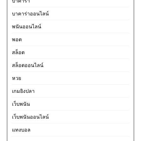
บาคาร่า
บาคาร่าออนไลน์
พนันออนไลน์
พอต
สล็อต
สล็อตออนไลน์
หวย
เกมยิงปลา
เว็บพนัน
เว็บพนันออนไลน์
แทงบอล