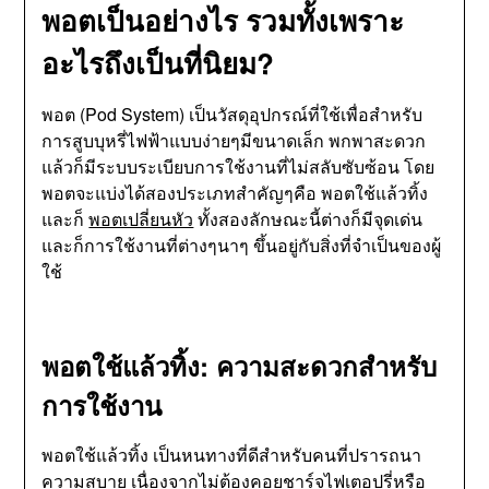
พอตเป็นอย่างไร รวมทั้งเพราะ
อะไรถึงเป็นที่นิยม?
พอต (Pod System) เป็นวัสดุอุปกรณ์ที่ใช้เพื่อสำหรับ
การสูบบุหรี่ไฟฟ้าแบบง่ายๆมีขนาดเล็ก พกพาสะดวก
แล้วก็มีระบบระเบียบการใช้งานที่ไม่สลับซับซ้อน โดย
พอตจะแบ่งได้สองประเภทสำคัญๆคือ พอตใช้แล้วทิ้ง
และก็
พอตเปลี่ยนหัว
ทั้งสองลักษณะนี้ต่างก็มีจุดเด่น
และก็การใช้งานที่ต่างๆนาๆ ขึ้นอยู่กับสิ่งที่จำเป็นของผู้
ใช้
พอตใช้แล้วทิ้ง: ความสะดวกสำหรับ
การใช้งาน
พอตใช้แล้วทิ้ง เป็นหนทางที่ดีสำหรับคนที่ปรารถนา
ความสบาย เนื่องจากไม่ต้องคอยชาร์จไฟเตอปรี่หรือ