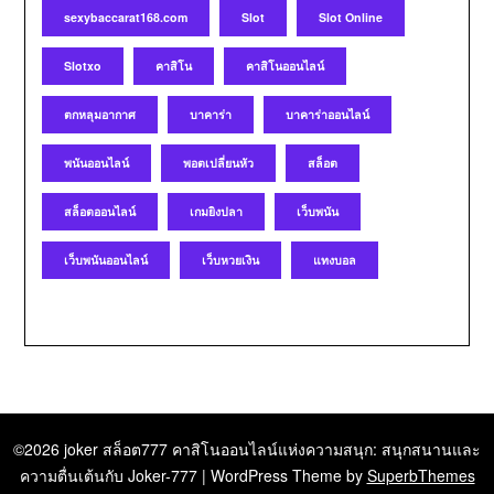
sexybaccarat168.com
Slot
Slot Online
Slotxo
คาสิโน
คาสิโนออนไลน์
ตกหลุมอากาศ
บาคาร่า
บาคาร่าออนไลน์
พนันออนไลน์
พอตเปลี่ยนหัว
สล็อต
สล็อตออนไลน์
เกมยิงปลา
เว็บพนัน
เว็บพนันออนไลน์
เว็บหวยเงิน
แทงบอล
©2026 joker สล็อต777 คาสิโนออนไลน์แห่งความสนุก: สนุกสนานและ
ความตื่นเต้นกับ Joker-777
| WordPress Theme by
SuperbThemes