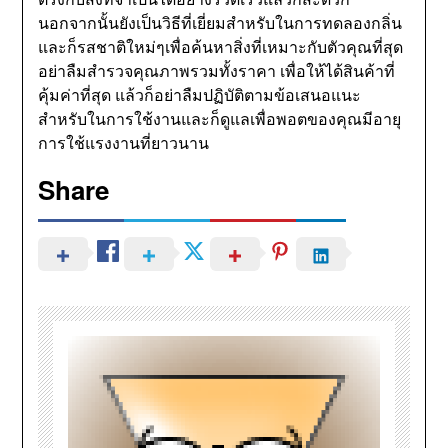
นอกจากนั้นยังเป็นวิธีที่เยี่ยมสำหรับในการทดลองกลิ่น
และก็รสชาติใหม่ๆเพื่อค้นหาสิ่งที่เหมาะกับตัวคุณที่สุด
อย่าลืมสำรวจคุณภาพรวมทั้งราคา เพื่อให้ได้สินค้าที่
คุ้มค่าที่สุด แล้วก็อย่าลืมปฏิบัติตามข้อเสนอแนะ
สำหรับในการใช้งานและก็ดูแลเพื่อพอตของคุณมีอายุ
การใช้แรงงานที่ยาวนาน
Share