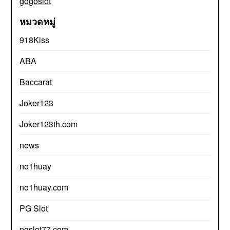
gogoslot
หมวดหมู่
918Kiss
ABA
Baccarat
Joker123
Joker123th.com
news
no1huay
no1huay.com
PG Slot
pgslot77.com