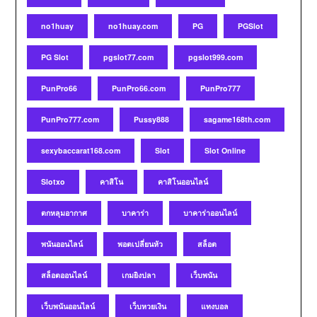
no1huay
no1huay.com
PG
PGSlot
PG Slot
pgslot77.com
pgslot999.com
PunPro66
PunPro66.com
PunPro777
PunPro777.com
Pussy888
sagame168th.com
sexybaccarat168.com
Slot
Slot Online
Slotxo
คาสิโน
คาสิโนออนไลน์
ตกหลุมอากาศ
บาคาร่า
บาคาร่าออนไลน์
พนันออนไลน์
พอตเปลี่ยนหัว
สล็อต
สล็อตออนไลน์
เกมยิงปลา
เว็บพนัน
เว็บพนันออนไลน์
เว็บหวยเงิน
แทงบอล