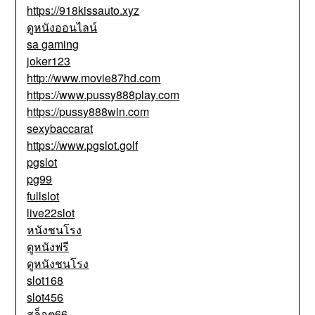
https://918kissauto.xyz
ดูหนังออนไลน์
sa gaming
joker123
http://www.movie87hd.com
https://www.pussy888play.com
https://pussy888win.com
sexybaccarat
https://www.pgslot.golf
pgslot
pg99
fullslot
live22slot
หนังชนโรง
ดูหนังฟรี
ดูหนังชนโรง
slot168
slot456
สล็อต66